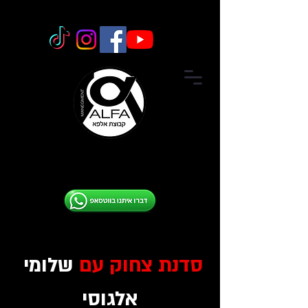
09-7
651251
סדנת צחוק עם
שלומי
אלגוסי