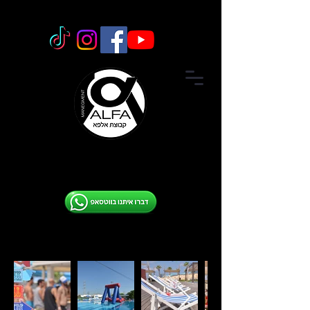
09-7
651251