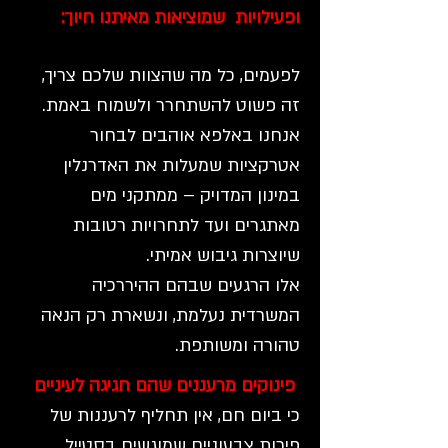
ופעילויות שמוציאות מאיתנו חיוך:
לפעמים, כל מה שהצוות שלכם צריך,
זה פשוט להשתחרר ולשמוח באמת.
אנחנו באלפא אוהבים לבחור
אטרקציות שמעלות את האדרנלין
במינון המדויק – ממתקני מים
מאתגרים ועד לתחרויות רטובות
שיוצרות גיבוש אמיתי.
אלו הרגעים שבהם ההיררכיה
המשרדית נעלמת, ונשארת רק הנאה
טהורה ומשותפת.
פינוקים מרעננים שהם חגיגה לעיניים
כי ביום חם, אין תחליף לרעננות של
פירות צבעוניים שמוגשים בסטייל.