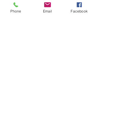
Phone
Email
Facebook
הזמן שלכם לעצור: פשוט ליהנות
מהרגע ומהמים
זמן חופשי שבו כל אחד מוצא את
הפינה שלו – על מתנפח בלב הבריכה,
בשיחה נינוחה על המים או פשוט
בהנאה מהשקט ומהמתקנים סביב.
אנחנו באלפא מייצרים את התנאים
המושלמים כדי שהצוות שלכם יוכל
פשוט להנות.