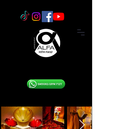
09-7
651251